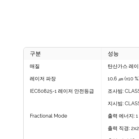
본 레이저수술기는 10,600nm 파장의 탄산가스
열에너지를 발생시키고 그 열로 인해 기화되는 반응
목적으로 사용하는 기기입니다. (제허 22-790호)
구분
성능
매질
탄산가스 레
레이저 파장
10.6 ㎛ (±10 %
IEC60825-1 레이저 안전등급
조사빔: CLASS
지시빔: CLASS
Fractional Mode
출력 에너지: 1 ~
출력 직경: 2x2 