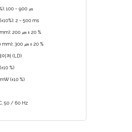
: 100 ~ 900 ㎲
0%): 2 ~ 500 ms
m): 200 ㎛ ± 20 %
mm): 300 ㎛ ± 20 %
이저 (LD)
±10 %)
 mW (±10 %)
C, 50 / 60 Hz